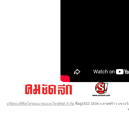
บริษัทแปซิฟิคโทรคมนาคมและโทรศัพท์ จำกัด
ที่อยู่1632-1634 ถ.ลาดพร้าว แขวง