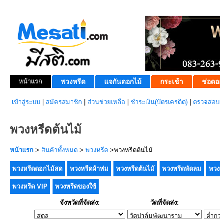
หน้าแรก
พวงหรีด
แจกันดอกไม้
กระเช้า
ช่อดอ
เข้าสู่ระบบ
|
สมัครสมาชิก
|
ส่วนช่วยเหลือ
|
ชำระเงิน(บัตรเครดิต)
|
ตรวจสอบส
พวงหรีดต้นไม้
หน้าแรก
>
สินค้าทั้งหมด
>
พวงหรีด
>พวงหรีดต้นไม้
พวงหรีดดอกไม้สด
พวงหรีดผ้าห่ม
พวงหรีดต้นไม้
พวงหรีดพัดลม
พวง
พวงหรีด VIP
พวงหรีดของใช้
จังหวัดที่จัดส่ง:
วัดที่จัดส่ง: