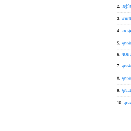
เขฐ์ม
นายพิ
อน.ศุ
คุณพ่
NOBU
คุณพ่
คุณพ่
คุณแม
คุณพ