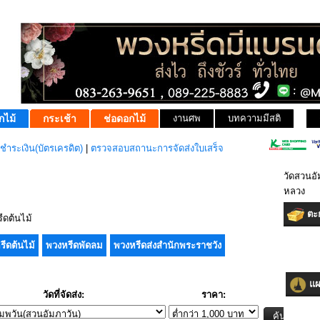
กไม้
กระเช้า
ช่อดอกไม้
งานศพ
บทความมีสติ
ชำระเงิน(บัตรเครดิต)
|
ตรวจสอบสถานะการจัดส่งใบเสร็จ
วัดสวนอั
หลวง
ตะก
ดต้นไม้
รีดต้นไม้
พวงหรีดพัดลม
พวงหรีดส่งสำนักพระราชวัง
แผน
วัดที่จัดส่ง:
ราคา: