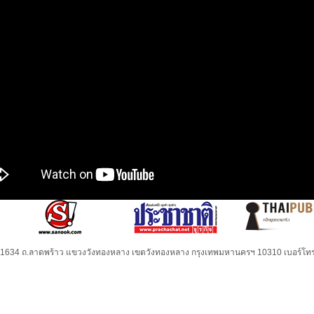
32-1634 ถ.ลาดพร้าว แขวงวังทองหลาง เขตวังทองหลาง กรุงเทพมหานครฯ 10310 เบอร์โทร