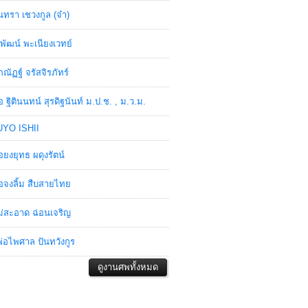
ินทรา เชวงกูล (จ๋า)
พัฒน์ พะเนียงเวทย์
ภณัฏฐ์ จรัสจิรภัทร์
อ ฐิตินนทน์ สุรดิฐนันท์ ม.ป.ช. , ม.ว.ม.
YO ISHII
อยงยุทธ ผดุงรัตน์
อจงลิ้ม สืบสายไทย
่สะอาด ฉ่อนเจริญ
่อไพศาล ปันทวังกูร