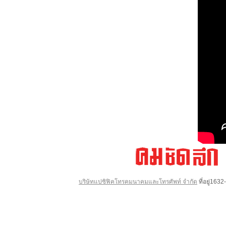
บริษัทแปซิฟิคโทรคมนาคมและโทรศัพท์ จำกัด
ที่อยู่16