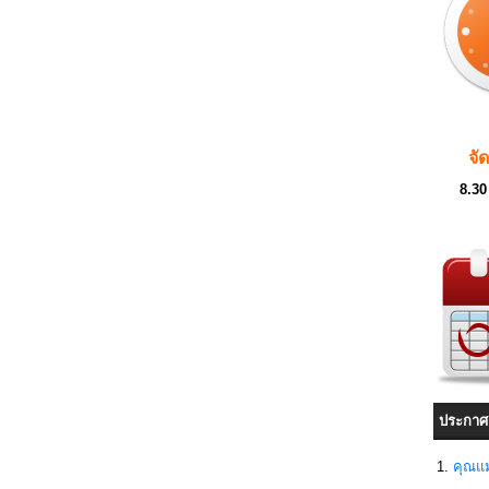
จั
8.30
ประกาศ
คุณแม