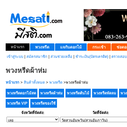
หน้าแรก
พวงหรีด
แจกันดอกไม้
กระเช้า
ช่อดอ
เข้าสู่ระบบ
|
สมัครสมาชิก
|
ส่วนช่วยเหลือ
|
ชำระเงิน(บัตรเครดิต)
|
ตรวจสอบส
พวงหรีดผ้าห่ม
หน้าแรก
>
สินค้าทั้งหมด
>
พวงหรีด
>พวงหรีดผ้าห่ม
พวงหรีดดอกไม้สด
พวงหรีดผ้าห่ม
พวงหรีดต้นไม้
พวงหรีดพัดลม
พวง
พวงหรีด VIP
พวงหรีดของใช้
จังหวัดที่จัดส่ง:
วัดที่จัดส่ง: