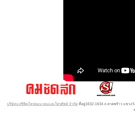
บริษัทแปซิฟิคโทรคมนาคมและโทรศัพท์ จำกัด
ที่อยู่1632-1634 ถ.ลาดพร้าว แขวง