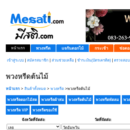
หน้าแรก
พวงหรีด
แจกันดอกไม้
กระเช้า
ช่อดอ
เข้าสู่ระบบ
|
สมัครสมาชิก
|
ส่วนช่วยเหลือ
|
ชำระเงิน(บัตรเครดิต)
|
ตรวจสอบส
พวงหรีดต้นไม้
หน้าแรก
>
สินค้าทั้งหมด
>
พวงหรีด
>พวงหรีดต้นไม้
พวงหรีดดอกไม้สด
พวงหรีดผ้าห่ม
พวงหรีดต้นไม้
พวงหรีดพัดลม
พวง
พวงหรีด VIP
พวงหรีดของใช้
จังหวัดที่จัดส่ง:
วัดที่จัดส่ง: