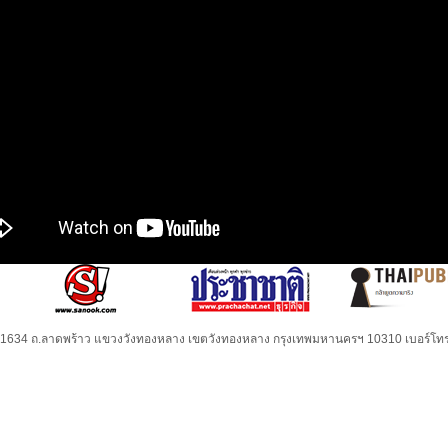
32-1634 ถ.ลาดพร้าว แขวงวังทองหลาง เขตวังทองหลาง กรุงเทพมหานครฯ 10310 เบอร์โทร