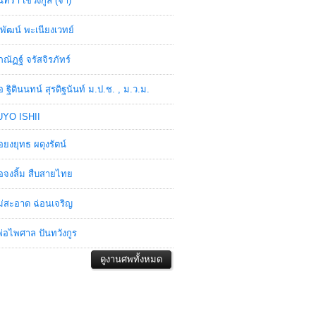
ินทรา เชวงกูล (จ๋า)
พัฒน์ พะเนียงเวทย์
ภณัฏฐ์ จรัสจิรภัทร์
อ ฐิตินนทน์ สุรดิฐนันท์ ม.ป.ช. , ม.ว.ม.
YO ISHII
อยงยุทธ ผดุงรัตน์
อจงลิ้ม สืบสายไทย
่สะอาด ฉ่อนเจริญ
่อไพศาล ปันทวังกูร