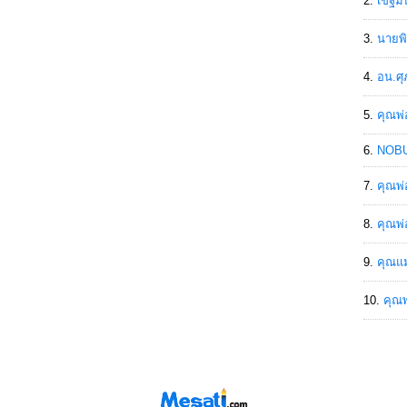
เขฐ์ม
นายพิ
อน.ศุ
คุณพ่
NOBU
คุณพ่
คุณพ่
คุณแม
คุณพ