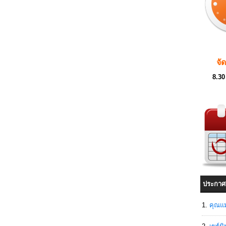
จั
8.30
ประกาศ
คุณแม