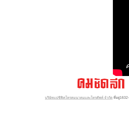
บริษัทแปซิฟิคโทรคมนาคมและโทรศัพท์ จำกัด
ที่อยู่16