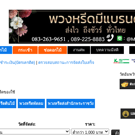
กไม้
กระเช้า
ช่อดอกไม้
งานศพ
บทความมีสติ
ชำระเงิน(บัตรเครดิต)
|
ตรวจสอบสถานะการจัดส่งใบเสร็จ
วัดอัมพวั
ตะก
ีดของใช้
รีดต้นไม้
พวงหรีดพัดลม
พวงหรีดส่งสำนักพระราชวัง
แผน
วัดที่จัดส่ง:
ราคา: