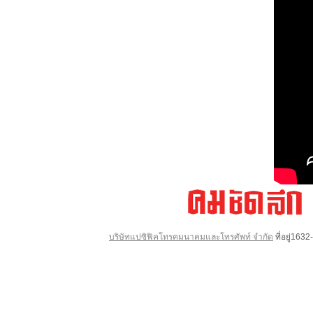
บริษัทแปซิฟิคโทรคมนาคมและโทรศัพท์ จำกัด
ที่อยู่16