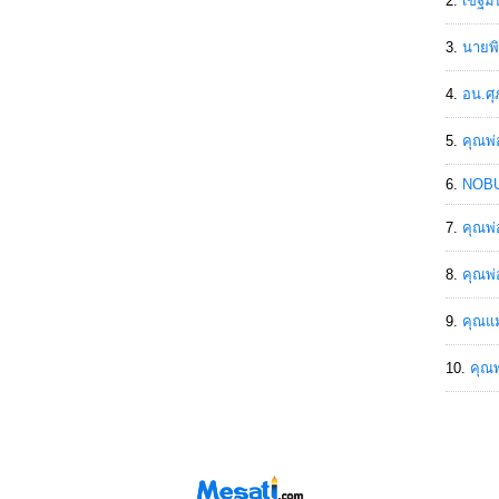
เขฐ์ม
นายพิ
อน.ศุ
คุณพ่
NOBU
คุณพ่
คุณพ่
คุณแม
คุณพ