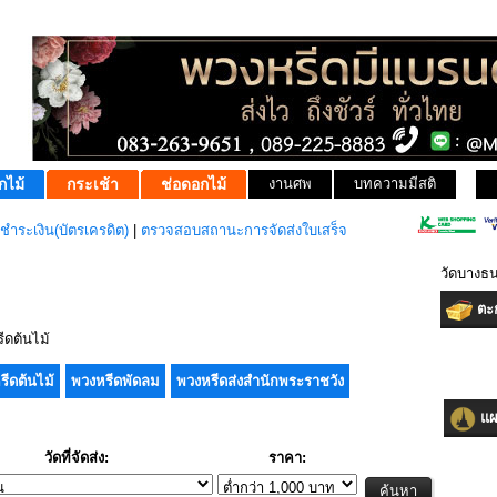
กไม้
กระเช้า
ช่อดอกไม้
งานศพ
บทความมีสติ
ชำระเงิน(บัตรเครดิต)
|
ตรวจสอบสถานะการจัดส่งใบเสร็จ
วัดบางธน
ตะก
ดต้นไม้
รีดต้นไม้
พวงหรีดพัดลม
พวงหรีดส่งสำนักพระราชวัง
แผน
วัดที่จัดส่ง:
ราคา: