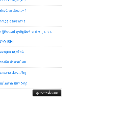
ินทรา เชวงกูล (จ๋า)
พัฒน์ พะเนียงเวทย์
ภณัฏฐ์ จรัสจิรภัทร์
อ ฐิตินนทน์ สุรดิฐนันท์ ม.ป.ช. , ม.ว.ม.
YO ISHII
อยงยุทธ ผดุงรัตน์
อจงลิ้ม สืบสายไทย
่สะอาด ฉ่อนเจริญ
่อไพศาล ปันทวังกูร