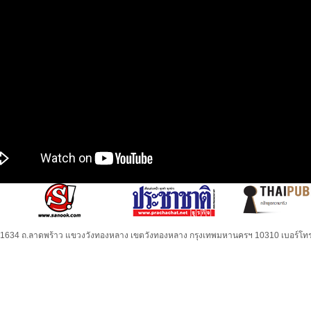
32-1634 ถ.ลาดพร้าว แขวงวังทองหลาง เขตวังทองหลาง กรุงเทพมหานครฯ 10310 เบอร์โทร