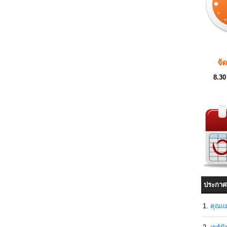
จั
8.30
ประกาศ
คุณแม