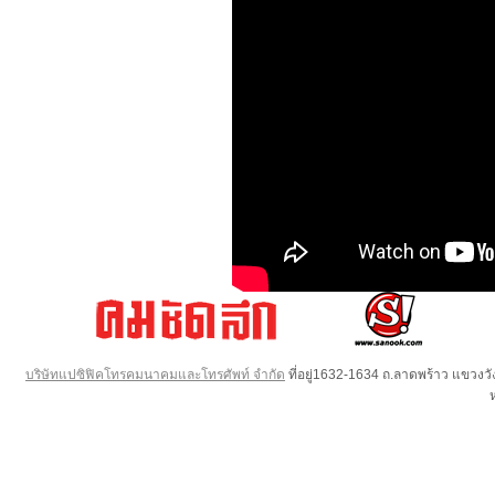
บริษัทแปซิฟิคโทรคมนาคมและโทรศัพท์ จำกัด
ที่อยู่1632-1634 ถ.ลาดพร้าว แขวง