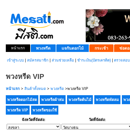
หน้าแรก
พวงหรีด
แจกันดอกไม้
กระเช้า
ช่อดอ
เข้าสู่ระบบ
|
สมัครสมาชิก
|
ส่วนช่วยเหลือ
|
ชำระเงิน(บัตรเครดิต)
|
ตรวจสอบส
พวงหรีด VIP
หน้าแรก
>
สินค้าทั้งหมด
>
พวงหรีด
>พวงหรีด VIP
พวงหรีดดอกไม้สด
พวงหรีดผ้าห่ม
พวงหรีดต้นไม้
พวงหรีดพัดลม
พวง
พวงหรีด VIP
พวงหรีดของใช้
จังหวัดที่จัดส่ง:
วัดที่จัดส่ง: