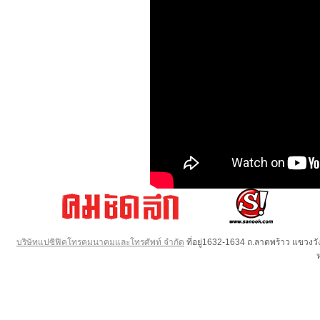
บริษัทแปซิฟิคโทรคมนาคมและโทรศัพท์ จำกัด
ที่อยู่1632-1634 ถ.ลาดพร้าว แขวง