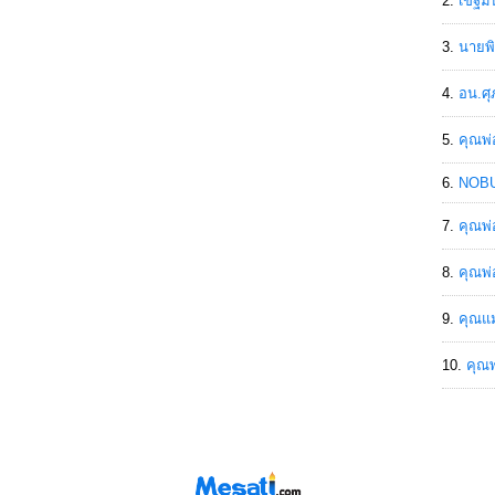
เขฐ์ม
นายพิ
อน.ศุ
คุณพ่
NOBU
คุณพ่
คุณพ่
คุณแม
คุณพ