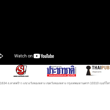
32-1634 ถ.ลาดพร้าว แขวงวังทองหลาง เขตวังทองหลาง กรุงเทพมหานครฯ 10310 เบอร์โทร