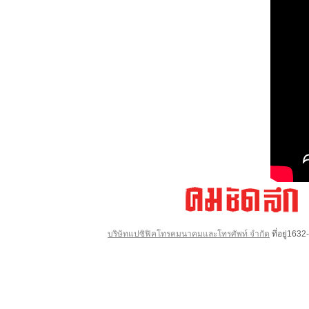
บริษัทแปซิฟิคโทรคมนาคมและโทรศัพท์ จำกัด
ที่อยู่16