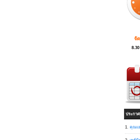
จั
8.30
ประกาศ
คุณแม