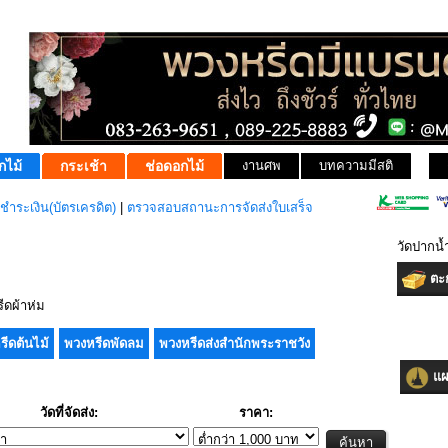
กไม้
กระเช้า
ช่อดอกไม้
งานศพ
บทความมีสติ
ชำระเงิน(บัตรเครดิต)
|
ตรวจสอบสถานะการจัดส่งใบเสร็จ
วัดปากน้
ตะก
ดผ้าห่ม
รีดต้นไม้
พวงหรีดพัดลม
พวงหรีดส่งสำนักพระราชวัง
แผน
วัดที่จัดส่ง:
ราคา: