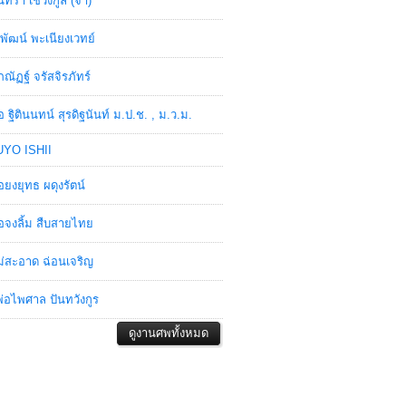
ินทรา เชวงกูล (จ๋า)
พัฒน์ พะเนียงเวทย์
ภณัฏฐ์ จรัสจิรภัทร์
อ ฐิตินนทน์ สุรดิฐนันท์ ม.ป.ช. , ม.ว.ม.
YO ISHII
อยงยุทธ ผดุงรัตน์
อจงลิ้ม สืบสายไทย
่สะอาด ฉ่อนเจริญ
่อไพศาล ปันทวังกูร