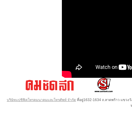
บริษัทแปซิฟิคโทรคมนาคมและโทรศัพท์ จำกัด
ที่อยู่1632-1634 ถ.ลาดพร้าว แขวง