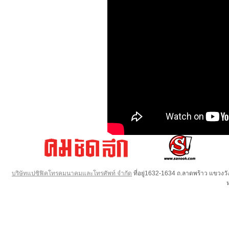
บริษัทแปซิฟิคโทรคมนาคมและโทรศัพท์ จำกัด
ที่อยู่1632-1634 ถ.ลาดพร้าว แขวง