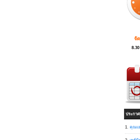
จั
8.30
ประกาศ
คุณแม