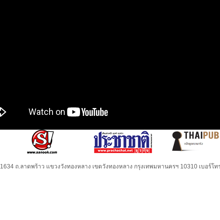
32-1634 ถ.ลาดพร้าว แขวงวังทองหลาง เขตวังทองหลาง กรุงเทพมหานครฯ 10310 เบอร์โทร