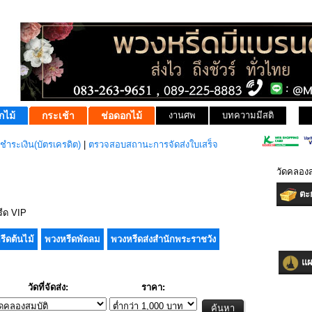
กไม้
กระเช้า
ช่อดอกไม้
งานศพ
บทความมีสติ
ชำระเงิน(บัตรเครดิต)
|
ตรวจสอบสถานะการจัดส่งใบเสร็จ
วัดคลองส
ตะก
ีด VIP
รีดต้นไม้
พวงหรีดพัดลม
พวงหรีดส่งสำนักพระราชวัง
แผน
วัดที่จัดส่ง:
ราคา: