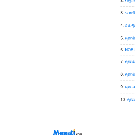
เขฐ์ม
นายพิ
อน.ศุ
คุณพ่
NOBU
คุณพ่
คุณพ่
คุณแม
คุณพ