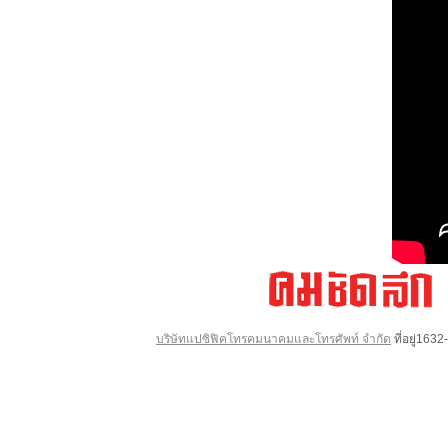
บริษัทแปซิฟิคโทรคมนาคมและโทรศัพท์ จำกัด
ที่อยู่16