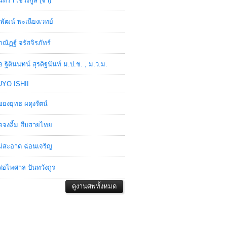
ินทรา เชวงกูล (จ๋า)
พัฒน์ พะเนียงเวทย์
ภณัฏฐ์ จรัสจิรภัทร์
อ ฐิตินนทน์ สุรดิฐนันท์ ม.ป.ช. , ม.ว.ม.
YO ISHII
อยงยุทธ ผดุงรัตน์
อจงลิ้ม สืบสายไทย
่สะอาด ฉ่อนเจริญ
่อไพศาล ปันทวังกูร