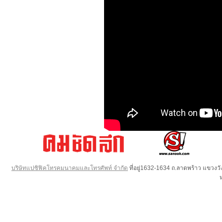
บริษัทแปซิฟิคโทรคมนาคมและโทรศัพท์ จำกัด
ที่อยู่1632-1634 ถ.ลาดพร้าว แขวง