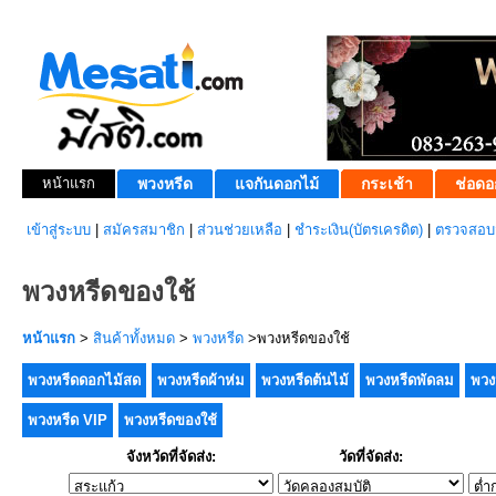
หน้าแรก
พวงหรีด
แจกันดอกไม้
กระเช้า
ช่อดอ
เข้าสู่ระบบ
|
สมัครสมาชิก
|
ส่วนช่วยเหลือ
|
ชำระเงิน(บัตรเครดิต)
|
ตรวจสอบส
พวงหรีดของใช้
หน้าแรก
>
สินค้าทั้งหมด
>
พวงหรีด
>พวงหรีดของใช้
พวงหรีดดอกไม้สด
พวงหรีดผ้าห่ม
พวงหรีดต้นไม้
พวงหรีดพัดลม
พวง
พวงหรีด VIP
พวงหรีดของใช้
จังหวัดที่จัดส่ง:
วัดที่จัดส่ง: