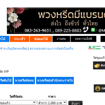
กไม้
กระเช้า
ช่อดอกไม้
งานศพ
บทความมีสติ
ชำระเงิน(บัตรเครดิต)
|
ตรวจสอบสถานะการจัดส่งใบเสร็จ
วัดขุมแก้
ตะก
ีด VIP
รีดต้นไม้
พวงหรีดพัดลม
พวงหรีดส่งสำนักพระราชวัง
แผน
วัดที่จัดส่ง:
ราคา: