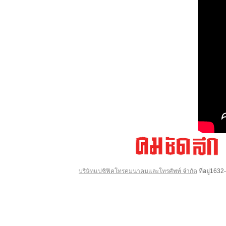
บริษัทแปซิฟิคโทรคมนาคมและโทรศัพท์ จำกัด
ที่อยู่16