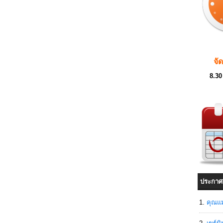
จั
8.30
ประกาศ
คุณแม