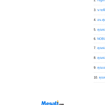
เขฐ์ม
นายพิ
อน.ศุ
คุณพ่
NOBU
คุณพ่
คุณพ่
คุณแม
คุณพ