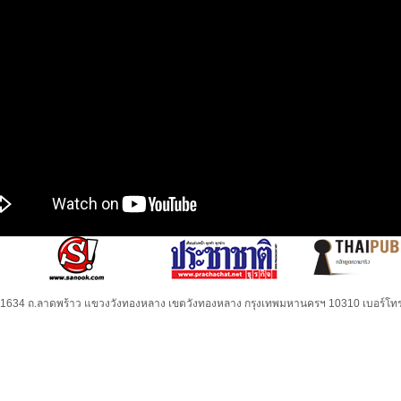
32-1634 ถ.ลาดพร้าว แขวงวังทองหลาง เขตวังทองหลาง กรุงเทพมหานครฯ 10310 เบอร์โทร