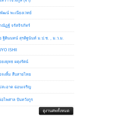
ินทรา เชวงกูล (จ๋า)
พัฒน์ พะเนียงเวทย์
ภณัฏฐ์ จรัสจิรภัทร์
อ ฐิตินนทน์ สุรดิฐนันท์ ม.ป.ช. , ม.ว.ม.
YO ISHII
อยงยุทธ ผดุงรัตน์
อจงลิ้ม สืบสายไทย
่สะอาด ฉ่อนเจริญ
่อไพศาล ปันทวังกูร