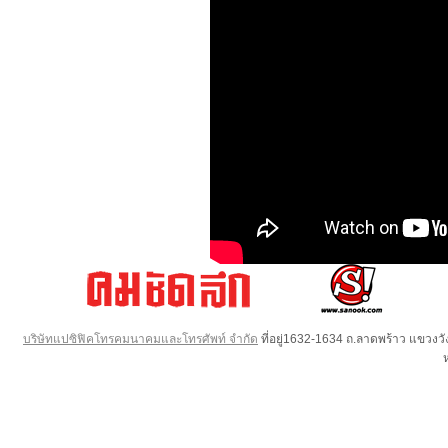
บริษัทแปซิฟิคโทรคมนาคมและโทรศัพท์ จำกัด
ที่อยู่1632-1634 ถ.ลาดพร้าว แขวง