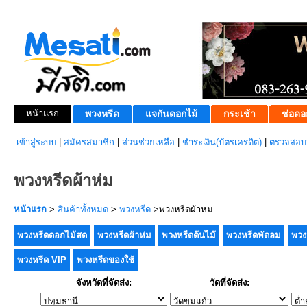
หน้าแรก
พวงหรีด
แจกันดอกไม้
กระเช้า
ช่อดอ
เข้าสู่ระบบ
|
สมัครสมาชิก
|
ส่วนช่วยเหลือ
|
ชำระเงิน(บัตรเครดิต)
|
ตรวจสอบส
พวงหรีดผ้าห่ม
หน้าแรก
>
สินค้าทั้งหมด
>
พวงหรีด
>พวงหรีดผ้าห่ม
พวงหรีดดอกไม้สด
พวงหรีดผ้าห่ม
พวงหรีดต้นไม้
พวงหรีดพัดลม
พวง
พวงหรีด VIP
พวงหรีดของใช้
จังหวัดที่จัดส่ง:
วัดที่จัดส่ง: