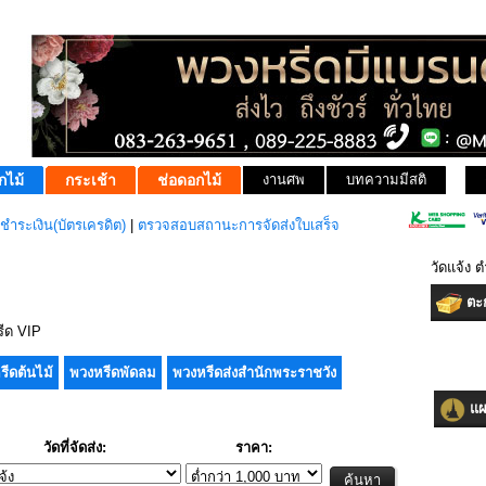
กไม้
กระเช้า
ช่อดอกไม้
งานศพ
บทความมีสติ
ชำระเงิน(บัตรเครดิต)
|
ตรวจสอบสถานะการจัดส่งใบเสร็จ
วัดแจ้ง
ตะก
ีด VIP
รีดต้นไม้
พวงหรีดพัดลม
พวงหรีดส่งสำนักพระราชวัง
แผน
วัดที่จัดส่ง:
ราคา: