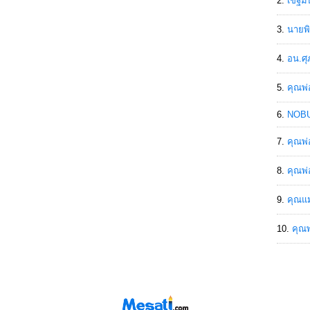
เขฐ์ม
นายพิ
อน.ศุ
คุณพ่
NOBU
คุณพ่
คุณพ่
คุณแม
คุณพ