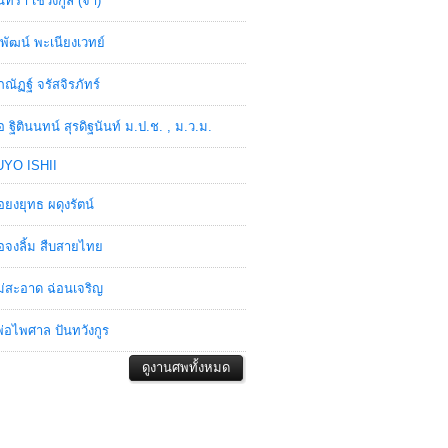
ินทรา เชวงกูล (จ๋า)
พัฒน์ พะเนียงเวทย์
ภณัฏฐ์ จรัสจิรภัทร์
อ ฐิตินนทน์ สุรดิฐนันท์ ม.ป.ช. , ม.ว.ม.
YO ISHII
อยงยุทธ ผดุงรัตน์
อจงลิ้ม สืบสายไทย
่สะอาด ฉ่อนเจริญ
่อไพศาล ปันทวังกูร