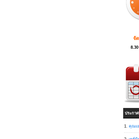
จั
8.30
ประกาศ
คุณแม