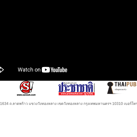
32-1634 ถ.ลาดพร้าว แขวงวังทองหลาง เขตวังทองหลาง กรุงเทพมหานครฯ 10310 เบอร์โทร