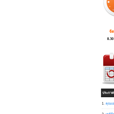
จั
8.30
ประกาศ
คุณแม