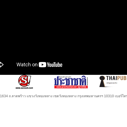
32-1634 ถ.ลาดพร้าว แขวงวังทองหลาง เขตวังทองหลาง กรุงเทพมหานครฯ 10310 เบอร์โทร