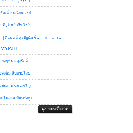
ินทรา เชวงกูล (จ๋า)
พัฒน์ พะเนียงเวทย์
ภณัฏฐ์ จรัสจิรภัทร์
อ ฐิตินนทน์ สุรดิฐนันท์ ม.ป.ช. , ม.ว.ม.
YO ISHII
อยงยุทธ ผดุงรัตน์
อจงลิ้ม สืบสายไทย
่สะอาด ฉ่อนเจริญ
่อไพศาล ปันทวังกูร