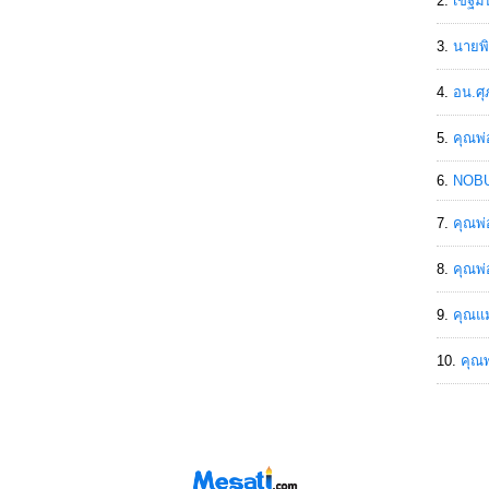
เขฐ์ม
นายพิ
อน.ศุ
คุณพ่
NOBU
คุณพ่
คุณพ่
คุณแม
คุณพ