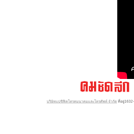
บริษัทแปซิฟิคโทรคมนาคมและโทรศัพท์ จำกัด
ที่อยู่16