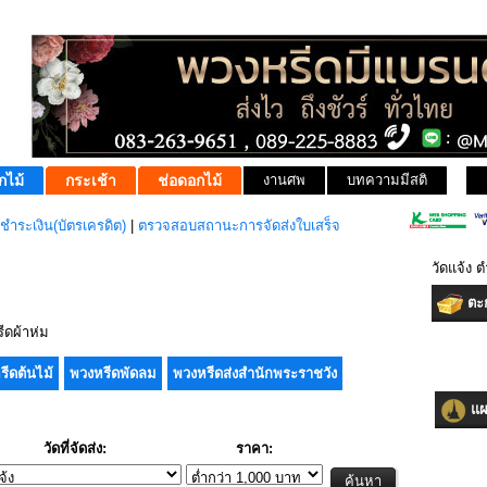
กไม้
กระเช้า
ช่อดอกไม้
งานศพ
บทความมีสติ
ชำระเงิน(บัตรเครดิต)
|
ตรวจสอบสถานะการจัดส่งใบเสร็จ
วัดแจ้ง
ตะก
ดผ้าห่ม
รีดต้นไม้
พวงหรีดพัดลม
พวงหรีดส่งสำนักพระราชวัง
แผน
วัดที่จัดส่ง:
ราคา: