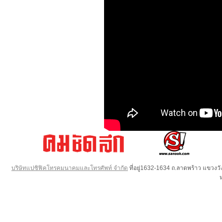
บริษัทแปซิฟิคโทรคมนาคมและโทรศัพท์ จำกัด
ที่อยู่1632-1634 ถ.ลาดพร้าว แขวง