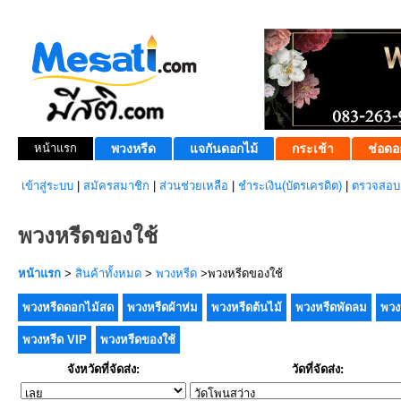
หน้าแรก
พวงหรีด
แจกันดอกไม้
กระเช้า
ช่อดอ
เข้าสู่ระบบ
|
สมัครสมาชิก
|
ส่วนช่วยเหลือ
|
ชำระเงิน(บัตรเครดิต)
|
ตรวจสอบส
พวงหรีดของใช้
หน้าแรก
>
สินค้าทั้งหมด
>
พวงหรีด
>พวงหรีดของใช้
พวงหรีดดอกไม้สด
พวงหรีดผ้าห่ม
พวงหรีดต้นไม้
พวงหรีดพัดลม
พวง
พวงหรีด VIP
พวงหรีดของใช้
จังหวัดที่จัดส่ง:
วัดที่จัดส่ง: