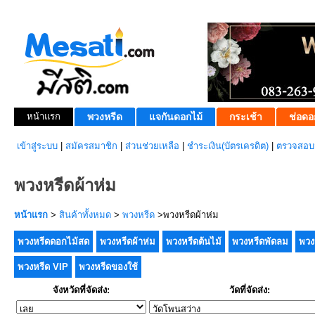
หน้าแรก
พวงหรีด
แจกันดอกไม้
กระเช้า
ช่อดอ
เข้าสู่ระบบ
|
สมัครสมาชิก
|
ส่วนช่วยเหลือ
|
ชำระเงิน(บัตรเครดิต)
|
ตรวจสอบส
พวงหรีดผ้าห่ม
หน้าแรก
>
สินค้าทั้งหมด
>
พวงหรีด
>พวงหรีดผ้าห่ม
พวงหรีดดอกไม้สด
พวงหรีดผ้าห่ม
พวงหรีดต้นไม้
พวงหรีดพัดลม
พวง
พวงหรีด VIP
พวงหรีดของใช้
จังหวัดที่จัดส่ง:
วัดที่จัดส่ง: