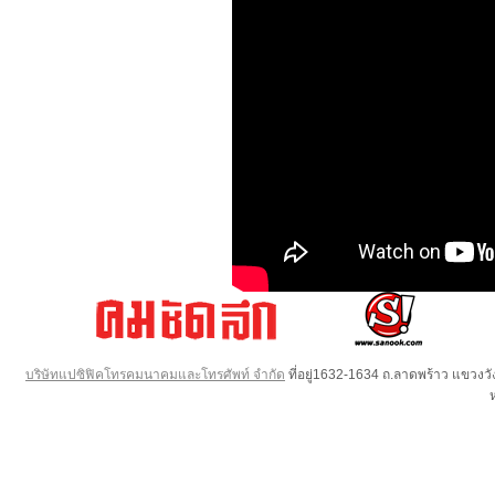
บริษัทแปซิฟิคโทรคมนาคมและโทรศัพท์ จำกัด
ที่อยู่1632-1634 ถ.ลาดพร้าว แขวง