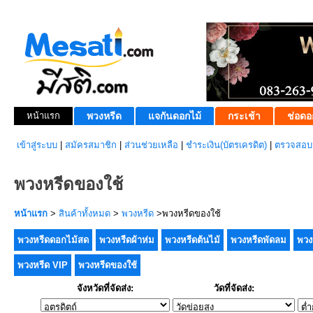
หน้าแรก
พวงหรีด
แจกันดอกไม้
กระเช้า
ช่อดอ
เข้าสู่ระบบ
|
สมัครสมาชิก
|
ส่วนช่วยเหลือ
|
ชำระเงิน(บัตรเครดิต)
|
ตรวจสอบส
พวงหรีดของใช้
หน้าแรก
>
สินค้าทั้งหมด
>
พวงหรีด
>พวงหรีดของใช้
พวงหรีดดอกไม้สด
พวงหรีดผ้าห่ม
พวงหรีดต้นไม้
พวงหรีดพัดลม
พวง
พวงหรีด VIP
พวงหรีดของใช้
จังหวัดที่จัดส่ง:
วัดที่จัดส่ง: