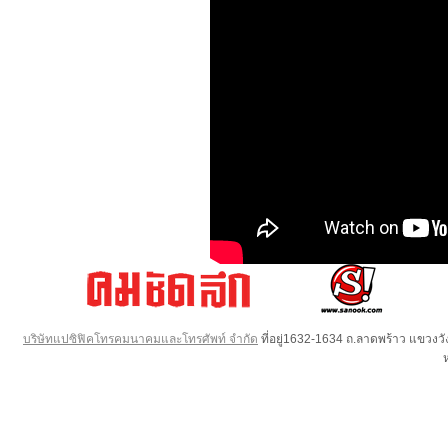
บริษัทแปซิฟิคโทรคมนาคมและโทรศัพท์ จำกัด
ที่อยู่1632-1634 ถ.ลาดพร้าว แขวง