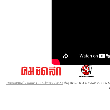
บริษัทแปซิฟิคโทรคมนาคมและโทรศัพท์ จำกัด
ที่อยู่1632-1634 ถ.ลาดพร้าว แขวง