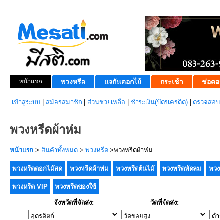
หน้าแรก
พวงหรีด
แจกันดอกไม้
กระเช้า
ช่อดอ
เข้าสู่ระบบ
|
สมัครสมาชิก
|
ส่วนช่วยเหลือ
|
ชำระเงิน(บัตรเครดิต)
|
ตรวจสอบส
พวงหรีดผ้าห่ม
หน้าแรก
>
สินค้าทั้งหมด
>
พวงหรีด
>พวงหรีดผ้าห่ม
พวงหรีดดอกไม้สด
พวงหรีดผ้าห่ม
พวงหรีดต้นไม้
พวงหรีดพัดลม
พวง
พวงหรีด VIP
พวงหรีดของใช้
จังหวัดที่จัดส่ง:
วัดที่จัดส่ง: