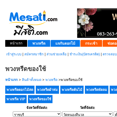
หน้าแรก
พวงหรีด
แจกันดอกไม้
กระเช้า
ช่อดอ
เข้าสู่ระบบ
|
สมัครสมาชิก
|
ส่วนช่วยเหลือ
|
ชำระเงิน(บัตรเครดิต)
|
ตรวจสอบส
พวงหรีดของใช้
หน้าแรก
>
สินค้าทั้งหมด
>
พวงหรีด
>พวงหรีดของใช้
พวงหรีดดอกไม้สด
พวงหรีดผ้าห่ม
พวงหรีดต้นไม้
พวงหรีดพัดลม
พวง
พวงหรีด VIP
พวงหรีดของใช้
จังหวัดที่จัดส่ง:
วัดที่จัดส่ง: