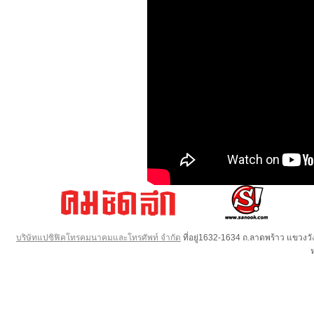
บริษัทแปซิฟิคโทรคมนาคมและโทรศัพท์ จำกัด
ที่อยู่1632-1634 ถ.ลาดพร้าว แขวง