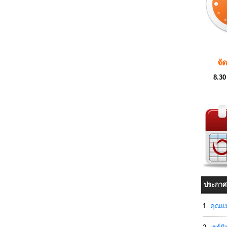
จั
8.30
ประกาศ
คุณแม