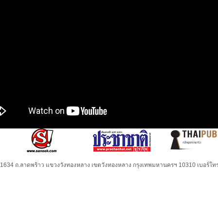
32-1634 ถ.ลาดพร้าว แขวงวังทองหลาง เขตวังทองหลาง กรุงเทพมหานครฯ 10310 เบอร์โทร