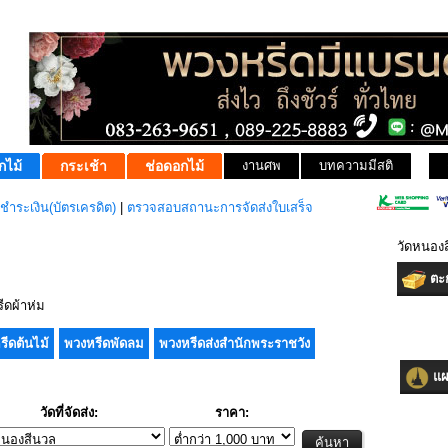
กไม้
กระเช้า
ช่อดอกไม้
งานศพ
บทความมีสติ
ชำระเงิน(บัตรเครดิต)
|
ตรวจสอบสถานะการจัดส่งใบเสร็จ
วัดหนอง
ตะก
ดผ้าห่ม
รีดต้นไม้
พวงหรีดพัดลม
พวงหรีดส่งสำนักพระราชวัง
แผน
วัดที่จัดส่ง:
ราคา: