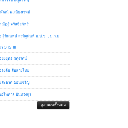
ินทรา เชวงกูล (จ๋า)
พัฒน์ พะเนียงเวทย์
ภณัฏฐ์ จรัสจิรภัทร์
อ ฐิตินนทน์ สุรดิฐนันท์ ม.ป.ช. , ม.ว.ม.
YO ISHII
อยงยุทธ ผดุงรัตน์
อจงลิ้ม สืบสายไทย
่สะอาด ฉ่อนเจริญ
่อไพศาล ปันทวังกูร