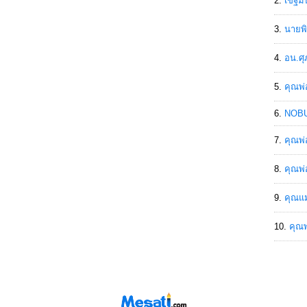
เขฐ์ม
นายพิ
อน.ศุ
คุณพ่
NOBU
คุณพ่
คุณพ่
คุณแม
คุณพ