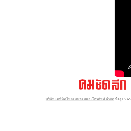
บริษัทแปซิฟิคโทรคมนาคมและโทรศัพท์ จำกัด
ที่อยู่16