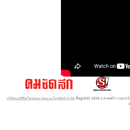
บริษัทแปซิฟิคโทรคมนาคมและโทรศัพท์ จำกัด
ที่อยู่1632-1634 ถ.ลาดพร้าว แขวง