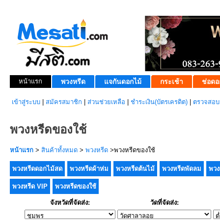
หน้าแรก
พวงหรีด
แจกันดอกไม้
กระเช้า
ช่อดอ
เข้าสู่ระบบ
|
สมัครสมาชิก
|
ส่วนช่วยเหลือ
|
ชำระเงิน(บัตรเครดิต)
|
ตรวจสอบส
พวงหรีดของใช้
หน้าแรก
>
สินค้าทั้งหมด
>
พวงหรีด
>พวงหรีดของใช้
พวงหรีดดอกไม้สด
พวงหรีดผ้าห่ม
พวงหรีดต้นไม้
พวงหรีดพัดลม
พวง
พวงหรีด VIP
พวงหรีดของใช้
จังหวัดที่จัดส่ง:
วัดที่จัดส่ง: