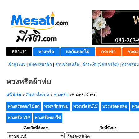
หน้าแรก
พวงหรีด
แจกันดอกไม้
กระเช้า
ช่อดอ
เข้าสู่ระบบ
|
สมัครสมาชิก
|
ส่วนช่วยเหลือ
|
ชำระเงิน(บัตรเครดิต)
|
ตรวจสอบส
พวงหรีดผ้าห่ม
หน้าแรก
>
สินค้าทั้งหมด
>
พวงหรีด
>พวงหรีดผ้าห่ม
พวงหรีดดอกไม้สด
พวงหรีดผ้าห่ม
พวงหรีดต้นไม้
พวงหรีดพัดลม
พวง
พวงหรีด VIP
พวงหรีดของใช้
จังหวัดที่จัดส่ง:
วัดที่จัดส่ง: