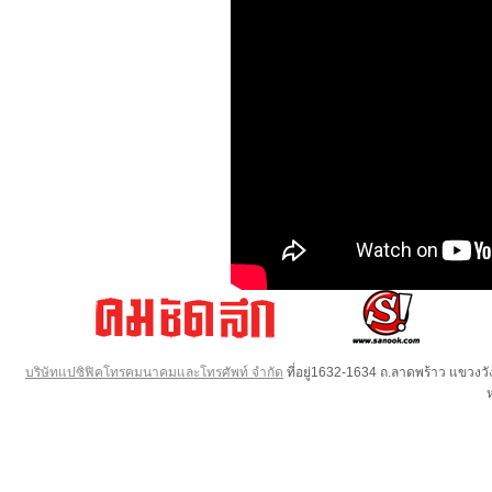
บริษัทแปซิฟิคโทรคมนาคมและโทรศัพท์ จำกัด
ที่อยู่1632-1634 ถ.ลาดพร้าว แขวง