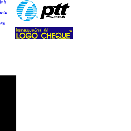
สติ
านศพ
นศพ