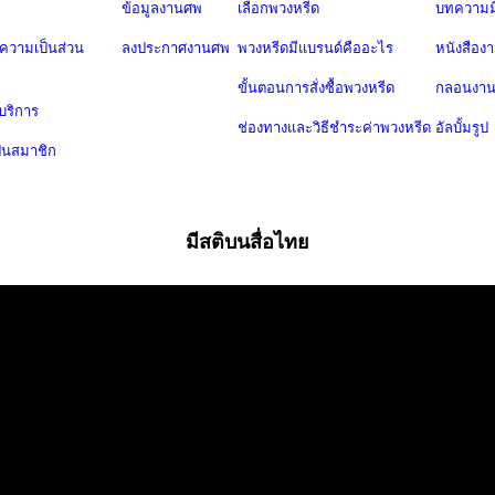
ข้อมูลงานศพ
เลือกพวงหรีด
บทความมี
วามเป็นส่วน
ลงประกาศงานศพ
พวงหรีดมีแบรนด์คืออะไร
หนังสือง
ขั้นตอนการสั่งซื้อพวงหรีด
กลอนงา
บริการ
ช่องทางและวิธีชำระค่าพวงหรีด
อัลบั้มรูป
ป็นสมาชิก
มีสติบนสื่อไทย