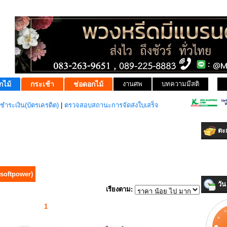
กไม้
กระเช้า
ช่อดอกไม้
งานศพ
บทความมีสติ
ชำระเงิน(บัตรเครดิต)
|
ตรวจสอบสถานะการจัดส่งใบเสร็จ
ตะก
(softpower)
วัน 
เรียงตาม:
1