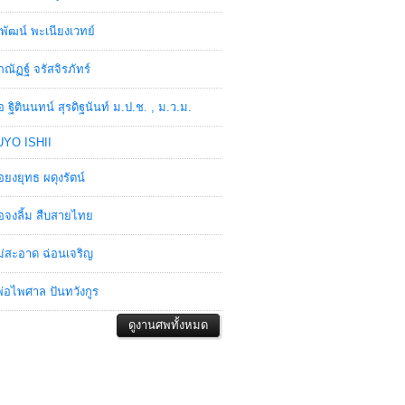
พัฒน์ พะเนียงเวทย์
ภณัฏฐ์ จรัสจิรภัทร์
อ ฐิตินนทน์ สุรดิฐนันท์ ม.ป.ช. , ม.ว.ม.
YO ISHII
อยงยุทธ ผดุงรัตน์
อจงลิ้ม สืบสายไทย
่สะอาด ฉ่อนเจริญ
่อไพศาล ปันทวังกูร