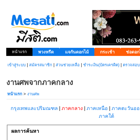
หน้าแรก
พวงหรีด
แจกันดอกไม้
กระเช้า
ช่อดอก
เข้าสู่ระบบ
|
สมัครสมาชิก
|
ส่วนช่วยเหลือ
|
ชำระเงิน(บัตรเครดิต)
|
ตรวจสอบส
งานศพจากภาคกลาง
หน้าแรก
>
งานศพ
กรุงเทพและปริมณฑล
|
ภาคกลาง
|
ภาคเหนือ
|
ภาคตะวันอ
ภาคใต้
ผลการค้นหา