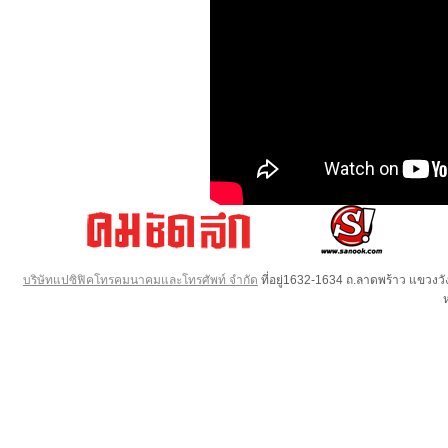
บริษัทแปซิฟิคโทรคมนาคมและโทรศัพท์ จำกัด
ที่อยู่1632-1634 ถ.ลาดพร้าว แขวง