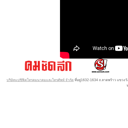
บริษัทแปซิฟิคโทรคมนาคมและโทรศัพท์ จำกัด
ที่อยู่1632-1634 ถ.ลาดพร้าว แขวง