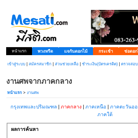
หน้าแรก
พวงหรีด
แจกันดอกไม้
กระเช้า
ช่อดอก
เข้าสู่ระบบ
|
สมัครสมาชิก
|
ส่วนช่วยเหลือ
|
ชำระเงิน(บัตรเครดิต)
|
ตรวจสอบส
งานศพจากภาคกลาง
หน้าแรก
>
งานศพ
กรุงเทพและปริมณฑล
|
ภาคกลาง
|
ภาคเหนือ
|
ภาคตะวันอ
ภาคใต้
ผลการค้นหา