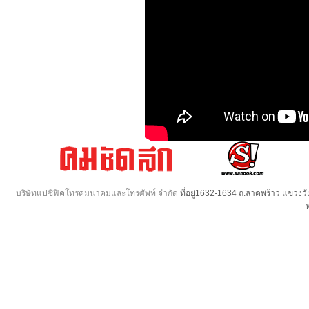
บริษัทแปซิฟิคโทรคมนาคมและโทรศัพท์ จำกัด
ที่อยู่1632-1634 ถ.ลาดพร้าว แขวง