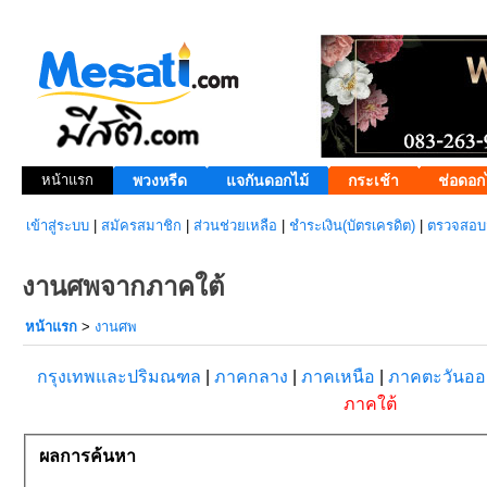
หน้าแรก
พวงหรีด
แจกันดอกไม้
กระเช้า
ช่อดอก
เข้าสู่ระบบ
|
สมัครสมาชิก
|
ส่วนช่วยเหลือ
|
ชำระเงิน(บัตรเครดิต)
|
ตรวจสอบส
งานศพจากภาคใต้
หน้าแรก
>
งานศพ
กรุงเทพและปริมณฑล
|
ภาคกลาง
|
ภาคเหนือ
|
ภาคตะวันอ
ภาคใต้
ผลการค้นหา