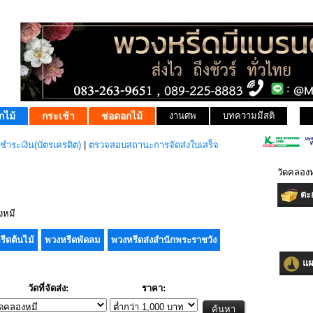
กไม้
กระเช้า
ช่อดอกไม้
งานศพ
บทความมีสติ
ชำระเงิน(บัตรเครดิต)
|
ตรวจสอบสถานะการจัดส่งใบเสร็จ
วัดคลองห
ตะก
งหมี
รีดต้นไม้
พวงหรีดพัดลม
พวงหรีดส่งสำนักพระราชวัง
แผน
วัดที่จัดส่ง:
ราคา: