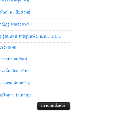
ินทรา เชวงกูล (จ๋า)
พัฒน์ พะเนียงเวทย์
ภณัฏฐ์ จรัสจิรภัทร์
อ ฐิตินนทน์ สุรดิฐนันท์ ม.ป.ช. , ม.ว.ม.
YO ISHII
อยงยุทธ ผดุงรัตน์
อจงลิ้ม สืบสายไทย
่สะอาด ฉ่อนเจริญ
่อไพศาล ปันทวังกูร