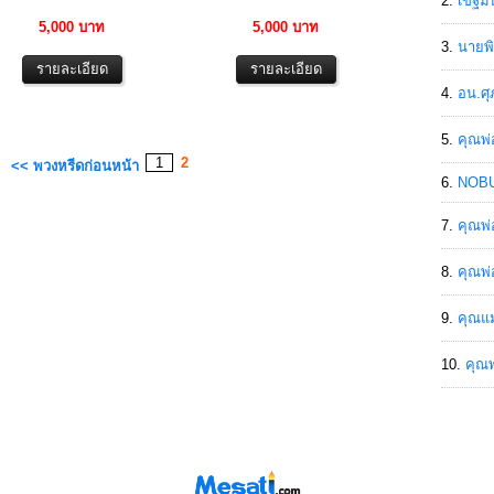
เขฐ์ม
5,000 บาท
5,000 บาท
นายพิ
อน.ศุ
คุณพ่
1
2
<< พวงหรีดก่อนหน้า
NOBU
คุณพ่
คุณพ่
คุณแม
คุณพ