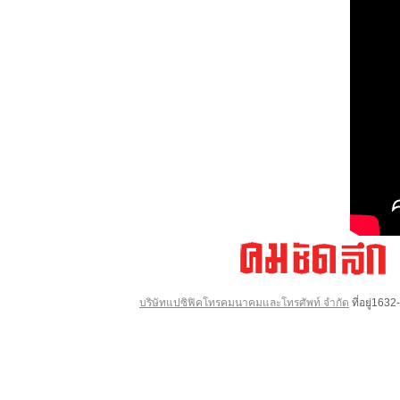
บริษัทแปซิฟิคโทรคมนาคมและโทรศัพท์ จำกัด
ที่อยู่16