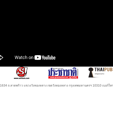
32-1634 ถ.ลาดพร้าว แขวงวังทองหลาง เขตวังทองหลาง กรุงเทพมหานครฯ 10310 เบอร์โทร