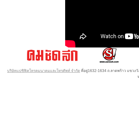
บริษัทแปซิฟิคโทรคมนาคมและโทรศัพท์ จำกัด
ที่อยู่1632-1634 ถ.ลาดพร้าว แขวง