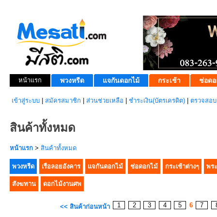
หน้าแรก
พวงหรีด
แจกันดอกไม้
กระเช้า
ช่อดอ
เข้าสู่ระบบ
|
สมัครสมาชิก
|
ส่วนช่วยเหลือ
|
ชำระเงิน(บัตรเครดิต)
|
ตรวจสอบส
สินค้าทั้งหมด
หน้าแรก
>
สินค้าทั้งหมด
พวงหรีด
เรือลอยอังคาร
แจกันดอกไม้
ช่อดอกไม้
กระเช้าต่างๆ
พระ
สังฆทาน
ดอกไม้งานศพ
1
2
3
4
5
6
7
<< สินค้าก่อนหน้า