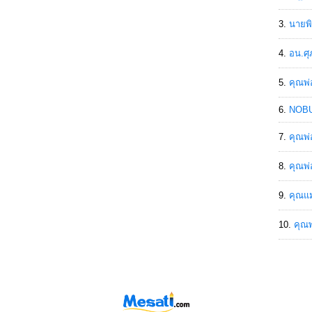
นายพิ
อน.ศุ
คุณพ่
NOBU
คุณพ่
คุณพ่
คุณแม
คุณพ