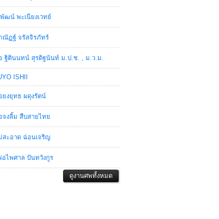
พัฒน์ พะเนียงเวทย์
ภณัฏฐ์ จรัสจิรภัทร์
อ ฐิตินนทน์ สุรดิฐนันท์ ม.ป.ช. , ม.ว.ม.
YO ISHII
อยงยุทธ ผดุงรัตน์
อจงลิ้ม สืบสายไทย
่สะอาด ฉ่อนเจริญ
่อไพศาล ปันทวังกูร