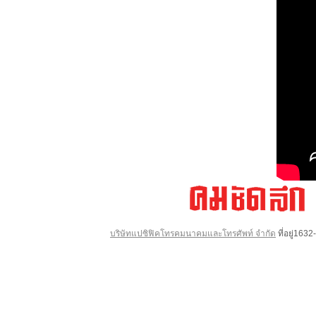
บริษัทแปซิฟิคโทรคมนาคมและโทรศัพท์ จำกัด
ที่อยู่16