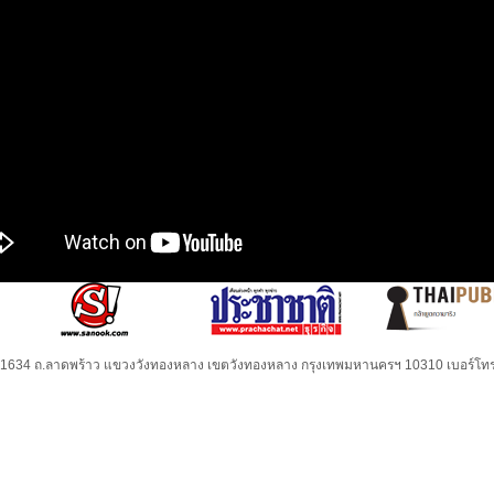
32-1634 ถ.ลาดพร้าว แขวงวังทองหลาง เขตวังทองหลาง กรุงเทพมหานครฯ 10310 เบอร์โทร