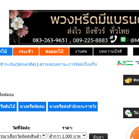
กไม้
กระเช้า
ช่อดอกไม้
งานศพ
บทความมีสติ
ชำระเงิน(บัตรเครดิต)
|
ตรวจสอบสถานะการจัดส่งใบเสร็จ
ตะก
ีดพัดลม
รีดต้นไม้
พวงหรีดพัดลม
พวงหรีดส่งสำนักพระราชวัง
วัน 
วัดที่จัดส่ง:
ราคา: