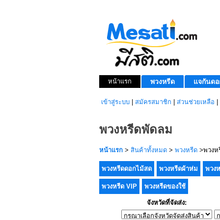
หน้าแรก
พวงหรีด
แจกันดอ
เข้าสู่ระบบ
|
สมัครสมาชิก
|
ส่วนช่วยเหลือ
|
พวงหรีดพัดลม
หน้าแรก
>
สินค้าทั้งหมด
>
พวงหรีด
>พวงหร
พวงหรีดดอกไม้สด
พวงหรีดผ้าห่ม
พวงห
พวงหรีด VIP
พวงหรีดของใช้
จังหวัดที่จัดส่ง: