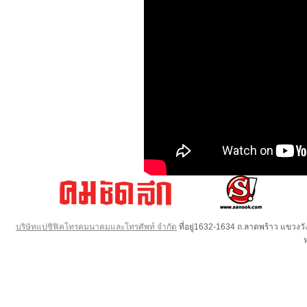
บริษัทแปซิฟิคโทรคมนาคมและโทรศัพท์ จำกัด
ที่อยู่1632-1634 ถ.ลาดพร้าว แขวง