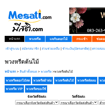
หน้าแรก
พวงหรีด
แจกันดอกไม้
กระเช้า
ช่อดอ
เข้าสู่ระบบ
|
สมัครสมาชิก
|
ส่วนช่วยเหลือ
|
ชำระเงิน(บัตรเครดิต)
|
ตรวจสอบส
พวงหรีดต้นไม้
หน้าแรก
>
สินค้าทั้งหมด
>
พวงหรีด
>พวงหรีดต้นไม้
พวงหรีดดอกไม้สด
พวงหรีดผ้าห่ม
พวงหรีดต้นไม้
พวงหรีดพัดลม
พวง
พวงหรีด VIP
พวงหรีดของใช้
จังหวัดที่จัดส่ง:
วัดที่จัดส่ง: