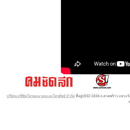
บริษัทแปซิฟิคโทรคมนาคมและโทรศัพท์ จำกัด
ที่อยู่1632-1634 ถ.ลาดพร้าว แขวง