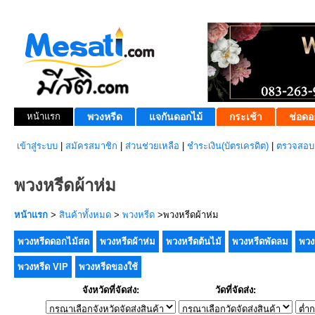
หน้าแรก
พวงหรีด
แจกันดอกไม้
กระเช้า
ช่อดอ
เข้าสู่ระบบ
|
สมัครสมาชิก
|
ส่วนช่วยเหลือ
|
ชำระเงิน(บัตรเครดิต)
|
ตรวจสอบส
พวงหรีดผ้าห่ม
หน้าแรก
>
สินค้าทั้งหมด
>
พวงหรีด
>พวงหรีดผ้าห่ม
พวงหรีดดอกไม้สด
พวงหรีดผ้าห่ม
พวงหรีดต้นไม้
พวงหรีดพัดลม
พวง
พวงหรีด VIP
พวงหรีดของใช้
จังหวัดที่จัดส่ง:
วัดที่จัดส่ง: