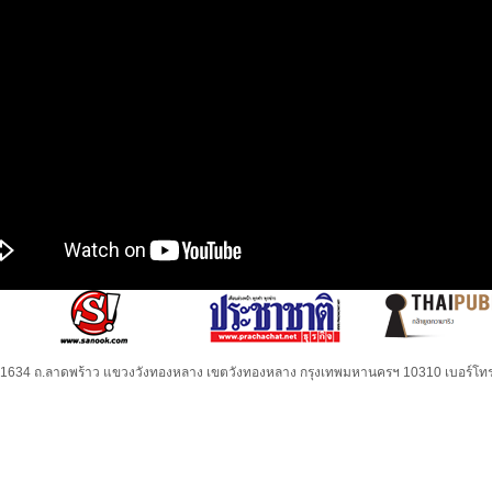
32-1634 ถ.ลาดพร้าว แขวงวังทองหลาง เขตวังทองหลาง กรุงเทพมหานครฯ 10310 เบอร์โทร