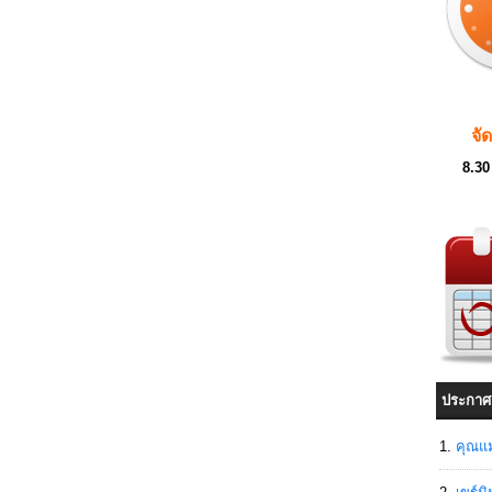
จั
8.30
ประกาศ
คุณแม