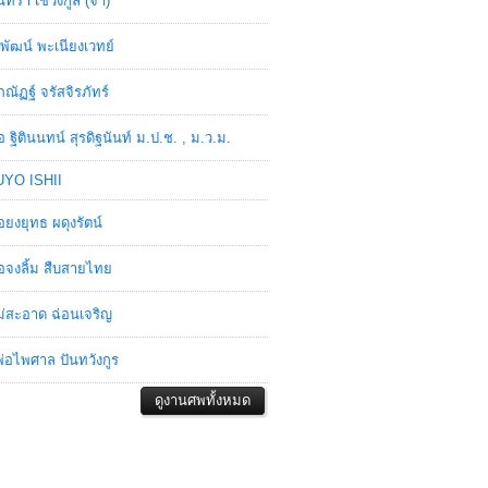
ินทรา เชวงกูล (จ๋า)
พัฒน์ พะเนียงเวทย์
ภณัฏฐ์ จรัสจิรภัทร์
อ ฐิตินนทน์ สุรดิฐนันท์ ม.ป.ช. , ม.ว.ม.
YO ISHII
อยงยุทธ ผดุงรัตน์
อจงลิ้ม สืบสายไทย
่สะอาด ฉ่อนเจริญ
่อไพศาล ปันทวังกูร