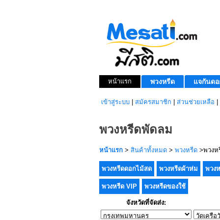
หน้าแรก
พวงหรีด
แจกันดอ
เข้าสู่ระบบ
|
สมัครสมาชิก
|
ส่วนช่วยเหลือ
|
พวงหรีดพัดลม
หน้าแรก
>
สินค้าทั้งหมด
>
พวงหรีด
>พวงหร
พวงหรีดดอกไม้สด
พวงหรีดผ้าห่ม
พวงห
พวงหรีด VIP
พวงหรีดของใช้
จังหวัดที่จัดส่ง: