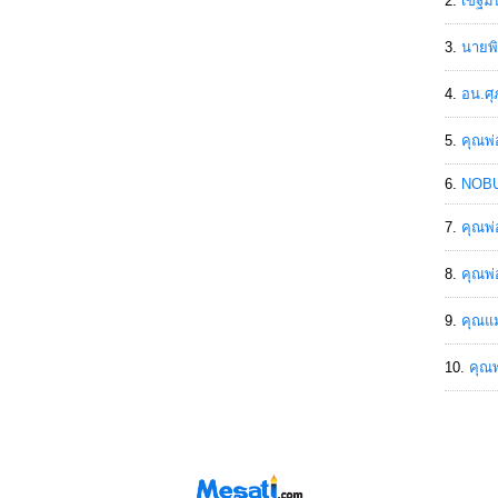
เขฐ์ม
นายพิ
อน.ศุ
คุณพ่
NOBU
คุณพ่
คุณพ่
คุณแม
คุณพ