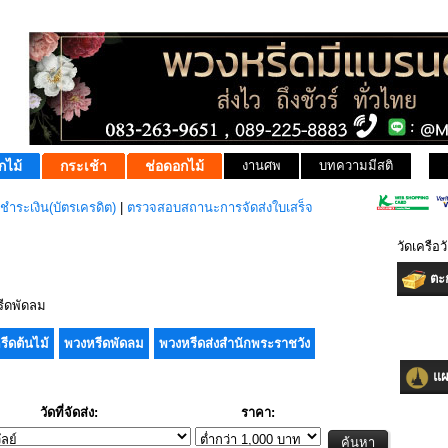
กไม้
กระเช้า
ช่อดอกไม้
งานศพ
บทความมีสติ
ชำระเงิน(บัตรเครดิต)
|
ตรวจสอบสถานะการจัดส่งใบเสร็จ
วัดเครือ
ตะก
ีดพัดลม
รีดต้นไม้
พวงหรีดพัดลม
พวงหรีดส่งสำนักพระราชวัง
แผน
วัดที่จัดส่ง:
ราคา: