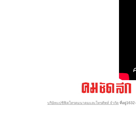
บริษัทแปซิฟิคโทรคมนาคมและโทรศัพท์ จำกัด
ที่อยู่16