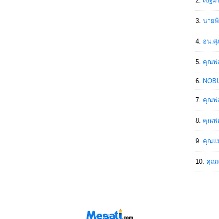
เขฐ์ม
นายพิ
อน.ศุ
คุณพ่
NOBU
คุณพ่
คุณพ่
คุณแม
คุณพ