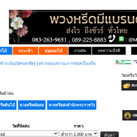
กไม้
กระเช้า
ช่อดอกไม้
งานศพ
บทความมีสติ
ชำระเงิน(บัตรเครดิต)
|
ตรวจสอบสถานะการจัดส่งใบเสร็จ
วัดเครือ
ตะก
ดผ้าห่ม
รีดต้นไม้
พวงหรีดพัดลม
พวงหรีดส่งสำนักพระราชวัง
แผน
วัดที่จัดส่ง:
ราคา: