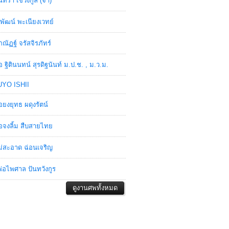
ินทรา เชวงกูล (จ๋า)
พัฒน์ พะเนียงเวทย์
ภณัฏฐ์ จรัสจิรภัทร์
อ ฐิตินนทน์ สุรดิฐนันท์ ม.ป.ช. , ม.ว.ม.
YO ISHII
อยงยุทธ ผดุงรัตน์
อจงลิ้ม สืบสายไทย
่สะอาด ฉ่อนเจริญ
่อไพศาล ปันทวังกูร