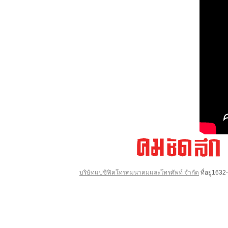
บริษัทแปซิฟิคโทรคมนาคมและโทรศัพท์ จำกัด
ที่อยู่16