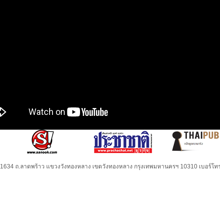
32-1634 ถ.ลาดพร้าว แขวงวังทองหลาง เขตวังทองหลาง กรุงเทพมหานครฯ 10310 เบอร์โทร