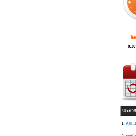
จั
8.30
ประกาศ
คุณแม