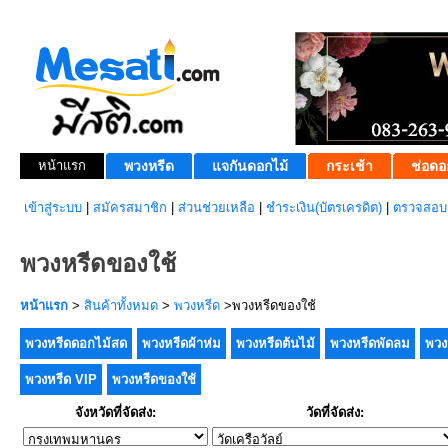
หน้าแรก
พวงหรีด
แจกันดอกไม้
กระเช้า
ช่อดอ
เข้าสู่ระบบ
|
สมัครสมาชิก
|
ส่วนช่วยเหลือ
|
ชำระเงิน(บัตรเครดิต)
|
ตรวจสอบส
พวงหรีดของใช้
หน้าแรก
>
สินค้าทั้งหมด
>
พวงหรีด
>พวงหรีดของใช้
พวงหรีดดอกไม้สด
พวงหรีดผ้าห่ม
พวงหรีดต้นไม้
พวงหรีดพัดลม
พวง
พวงหรีด VIP
พวงหรีดของใช้
จังหวัดที่จัดส่ง:
วัดที่จัดส่ง: