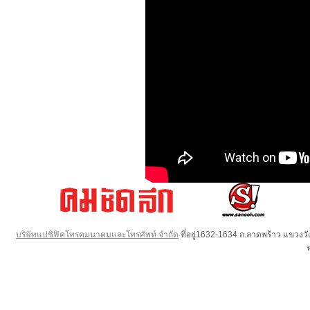
บริษัทแปซิฟิคโทรคมนาคมและโทรศัพท์ จำกัด
ที่อยู่1632-1634 ถ.ลาดพร้าว แขวง