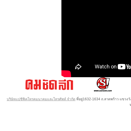
บริษัทแปซิฟิคโทรคมนาคมและโทรศัพท์ จำกัด
ที่อยู่1632-1634 ถ.ลาดพร้าว แขวง