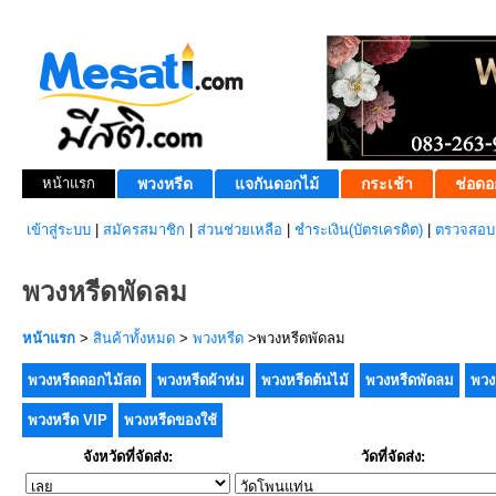
หน้าแรก
พวงหรีด
แจกันดอกไม้
กระเช้า
ช่อดอ
เข้าสู่ระบบ
|
สมัครสมาชิก
|
ส่วนช่วยเหลือ
|
ชำระเงิน(บัตรเครดิต)
|
ตรวจสอบส
พวงหรีดพัดลม
หน้าแรก
>
สินค้าทั้งหมด
>
พวงหรีด
>พวงหรีดพัดลม
พวงหรีดดอกไม้สด
พวงหรีดผ้าห่ม
พวงหรีดต้นไม้
พวงหรีดพัดลม
พวง
พวงหรีด VIP
พวงหรีดของใช้
จังหวัดที่จัดส่ง:
วัดที่จัดส่ง: