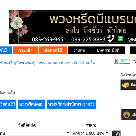
กไม้
กระเช้า
ช่อดอกไม้
งานศพ
บทความมีสติ
ชำระเงิน(บัตรเครดิต)
|
ตรวจสอบสถานะการจัดส่งใบเสร็จ
วัดโพนแ
ตะก
ีดของใช้
รีดต้นไม้
พวงหรีดพัดลม
พวงหรีดส่งสำนักพระราชวัง
แผน
วัดที่จัดส่ง:
ราคา: