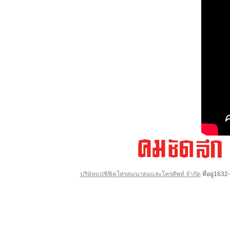
บริษัทแปซิฟิคโทรคมนาคมและโทรศัพท์ จำกัด
ที่อยู่16