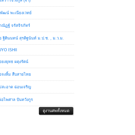
ินทรา เชวงกูล (จ๋า)
พัฒน์ พะเนียงเวทย์
ภณัฏฐ์ จรัสจิรภัทร์
อ ฐิตินนทน์ สุรดิฐนันท์ ม.ป.ช. , ม.ว.ม.
YO ISHII
อยงยุทธ ผดุงรัตน์
อจงลิ้ม สืบสายไทย
่สะอาด ฉ่อนเจริญ
่อไพศาล ปันทวังกูร