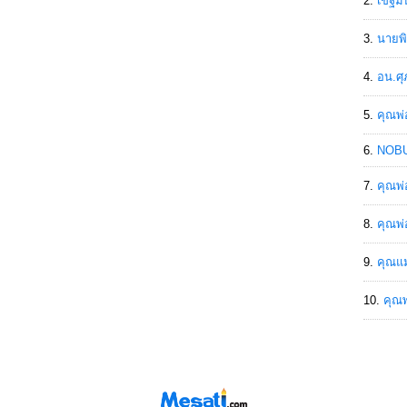
เขฐ์ม
นายพิ
อน.ศุ
คุณพ่
NOBU
คุณพ่
คุณพ่
คุณแม
คุณพ