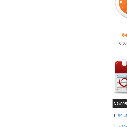
จั
8.30
ประกาศ
คุณแม