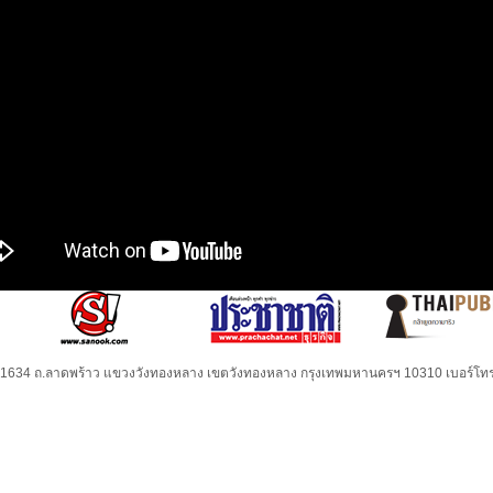
32-1634 ถ.ลาดพร้าว แขวงวังทองหลาง เขตวังทองหลาง กรุงเทพมหานครฯ 10310 เบอร์โทร