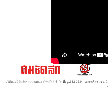
บริษัทแปซิฟิคโทรคมนาคมและโทรศัพท์ จำกัด
ที่อยู่1632-1634 ถ.ลาดพร้าว แขวง