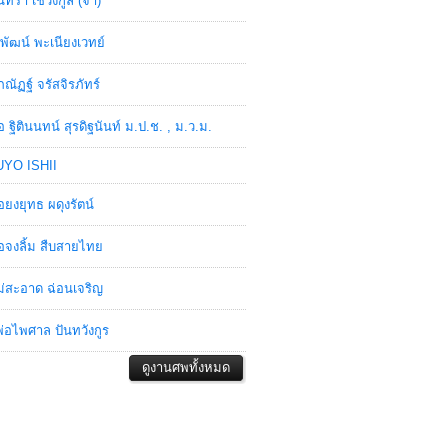
ินทรา เชวงกูล (จ๋า)
พัฒน์ พะเนียงเวทย์
ภณัฏฐ์ จรัสจิรภัทร์
อ ฐิตินนทน์ สุรดิฐนันท์ ม.ป.ช. , ม.ว.ม.
YO ISHII
อยงยุทธ ผดุงรัตน์
อจงลิ้ม สืบสายไทย
่สะอาด ฉ่อนเจริญ
่อไพศาล ปันทวังกูร