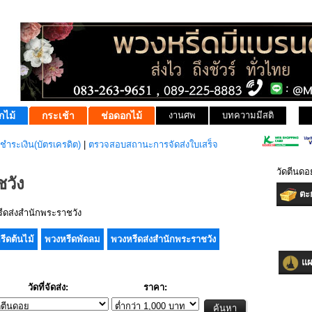
กไม้
กระเช้า
ช่อดอกไม้
งานศพ
บทความมีสติ
ชำระเงิน(บัตรเครดิต)
|
ตรวจสอบสถานะการจัดส่งใบเสร็จ
วัดตีนดอ
วัง
ตะก
ดส่งสำนักพระราชวัง
รีดต้นไม้
พวงหรีดพัดลม
พวงหรีดส่งสำนักพระราชวัง
แผน
วัดที่จัดส่ง:
ราคา: