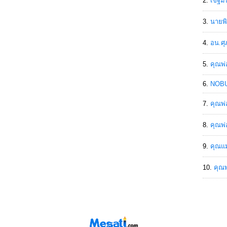
เขฐ์ม
นายพิ
อน.ศุ
คุณพ่
NOBU
คุณพ่
คุณพ่
คุณแม
คุณพ