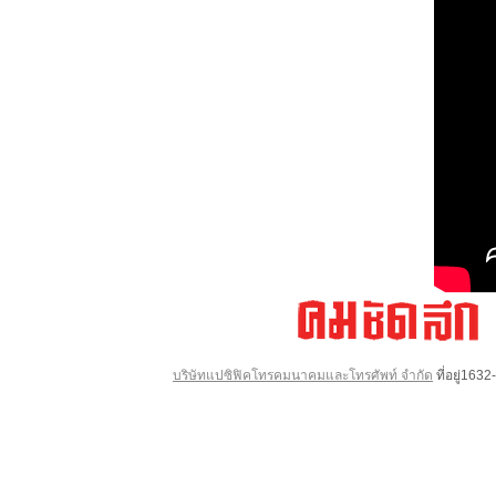
บริษัทแปซิฟิคโทรคมนาคมและโทรศัพท์ จำกัด
ที่อยู่16