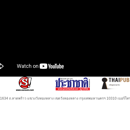
32-1634 ถ.ลาดพร้าว แขวงวังทองหลาง เขตวังทองหลาง กรุงเทพมหานครฯ 10310 เบอร์โทร