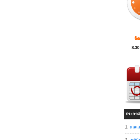
จั
8.30
ประกาศ
คุณแม