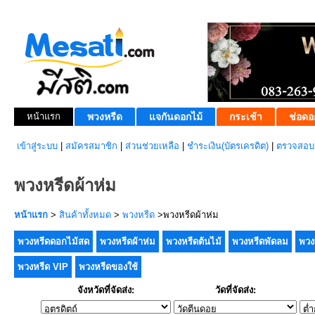
หน้าแรก
พวงหรีด
แจกันดอกไม้
กระเช้า
ช่อดอ
เข้าสู่ระบบ
|
สมัครสมาชิก
|
ส่วนช่วยเหลือ
|
ชำระเงิน(บัตรเครดิต)
|
ตรวจสอบส
พวงหรีดผ้าห่ม
หน้าแรก
>
สินค้าทั้งหมด
>
พวงหรีด
>พวงหรีดผ้าห่ม
พวงหรีดดอกไม้สด
พวงหรีดผ้าห่ม
พวงหรีดต้นไม้
พวงหรีดพัดลม
พวง
พวงหรีด VIP
พวงหรีดของใช้
จังหวัดที่จัดส่ง:
วัดที่จัดส่ง: