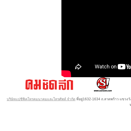
บริษัทแปซิฟิคโทรคมนาคมและโทรศัพท์ จำกัด
ที่อยู่1632-1634 ถ.ลาดพร้าว แขวง