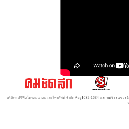
บริษัทแปซิฟิคโทรคมนาคมและโทรศัพท์ จำกัด
ที่อยู่1632-1634 ถ.ลาดพร้าว แขวง