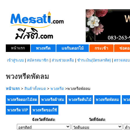
หน้าแรก
พวงหรีด
แจกันดอกไม้
กระเช้า
ช่อดอ
เข้าสู่ระบบ
|
สมัครสมาชิก
|
ส่วนช่วยเหลือ
|
ชำระเงิน(บัตรเครดิต)
|
ตรวจสอบส
พวงหรีดพัดลม
หน้าแรก
>
สินค้าทั้งหมด
>
พวงหรีด
>พวงหรีดพัดลม
พวงหรีดดอกไม้สด
พวงหรีดผ้าห่ม
พวงหรีดต้นไม้
พวงหรีดพัดลม
พวง
พวงหรีด VIP
พวงหรีดของใช้
จังหวัดที่จัดส่ง:
วัดที่จัดส่ง: