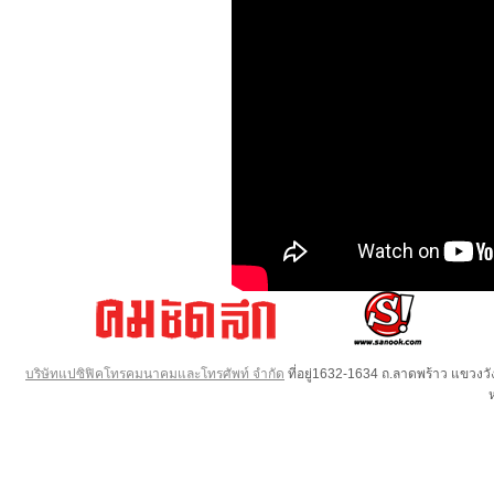
บริษัทแปซิฟิคโทรคมนาคมและโทรศัพท์ จำกัด
ที่อยู่1632-1634 ถ.ลาดพร้าว แขวง