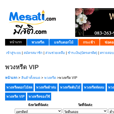
หน้าแรก
พวงหรีด
แจกันดอกไม้
กระเช้า
ช่อดอ
เข้าสู่ระบบ
|
สมัครสมาชิก
|
ส่วนช่วยเหลือ
|
ชำระเงิน(บัตรเครดิต)
|
ตรวจสอบส
พวงหรีด VIP
หน้าแรก
>
สินค้าทั้งหมด
>
พวงหรีด
>พวงหรีด VIP
พวงหรีดดอกไม้สด
พวงหรีดผ้าห่ม
พวงหรีดต้นไม้
พวงหรีดพัดลม
พวง
พวงหรีด VIP
พวงหรีดของใช้
จังหวัดที่จัดส่ง:
วัดที่จัดส่ง: