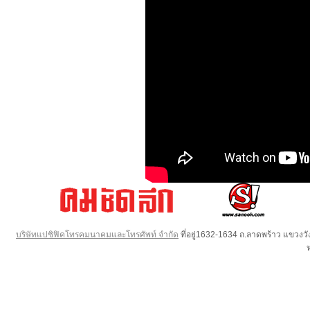
บริษัทแปซิฟิคโทรคมนาคมและโทรศัพท์ จำกัด
ที่อยู่1632-1634 ถ.ลาดพร้าว แขวง