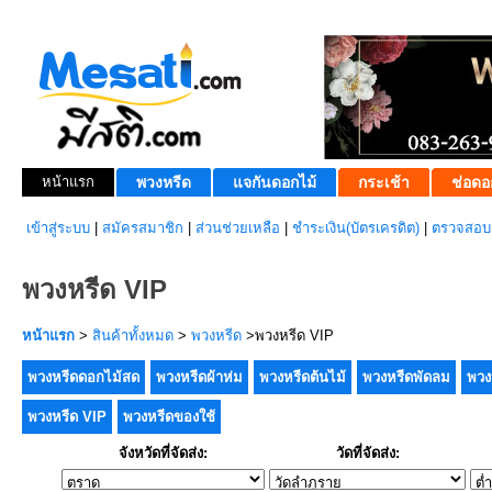
หน้าแรก
พวงหรีด
แจกันดอกไม้
กระเช้า
ช่อดอ
เข้าสู่ระบบ
|
สมัครสมาชิก
|
ส่วนช่วยเหลือ
|
ชำระเงิน(บัตรเครดิต)
|
ตรวจสอบส
พวงหรีด VIP
หน้าแรก
>
สินค้าทั้งหมด
>
พวงหรีด
>พวงหรีด VIP
พวงหรีดดอกไม้สด
พวงหรีดผ้าห่ม
พวงหรีดต้นไม้
พวงหรีดพัดลม
พวง
พวงหรีด VIP
พวงหรีดของใช้
จังหวัดที่จัดส่ง:
วัดที่จัดส่ง: