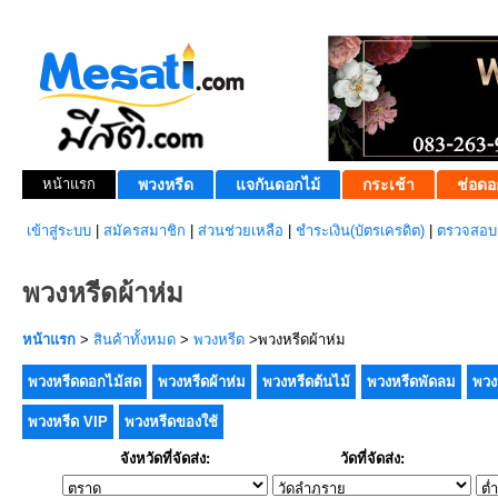
หน้าแรก
พวงหรีด
แจกันดอกไม้
กระเช้า
ช่อดอ
เข้าสู่ระบบ
|
สมัครสมาชิก
|
ส่วนช่วยเหลือ
|
ชำระเงิน(บัตรเครดิต)
|
ตรวจสอบส
พวงหรีดผ้าห่ม
หน้าแรก
>
สินค้าทั้งหมด
>
พวงหรีด
>พวงหรีดผ้าห่ม
พวงหรีดดอกไม้สด
พวงหรีดผ้าห่ม
พวงหรีดต้นไม้
พวงหรีดพัดลม
พวง
พวงหรีด VIP
พวงหรีดของใช้
จังหวัดที่จัดส่ง:
วัดที่จัดส่ง: