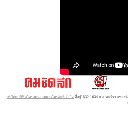
บริษัทแปซิฟิคโทรคมนาคมและโทรศัพท์ จำกัด
ที่อยู่1632-1634 ถ.ลาดพร้าว แขวง