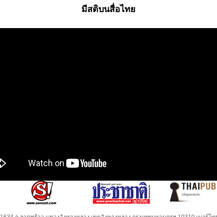
มีสติบนสื่อไทย
32-1634 ถ.ลาดพร้าว แขวงวังทองหลาง เขตวังทองหลาง กรุงเทพมหานครฯ 10310 เบอร์โทร