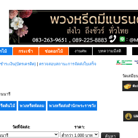
กไม้
กระเช้า
ช่อดอกไม้
งานศพ
บทความมีสติ
ชำระเงิน(บัตรเครดิต)
|
ตรวจสอบสถานะการจัดส่งใบเสร็จ
วัดเสมีย
ตะก
ยนนารี
รีดต้นไม้
พวงหรีดพัดลม
พวงหรีดส่งสำนักพระราชวัง
แผน
วัดที่จัดส่ง:
ราคา: