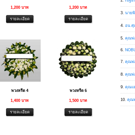
เขฐ์ม
1,200 บาท
1,200 บาท
นายพิ
อน.ศุ
คุณพ่
NOBU
คุณพ่
คุณพ่
คุณแม
พวงหรีด 4
พวงหรีด 6
คุณพ
1,400 บาท
1,500 บาท