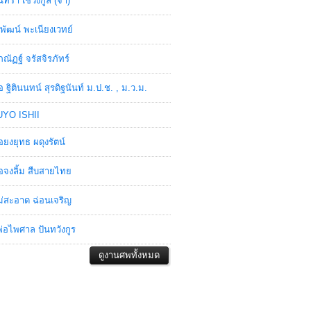
ินทรา เชวงกูล (จ๋า)
พัฒน์ พะเนียงเวทย์
ภณัฏฐ์ จรัสจิรภัทร์
อ ฐิตินนทน์ สุรดิฐนันท์ ม.ป.ช. , ม.ว.ม.
YO ISHII
อยงยุทธ ผดุงรัตน์
อจงลิ้ม สืบสายไทย
่สะอาด ฉ่อนเจริญ
่อไพศาล ปันทวังกูร