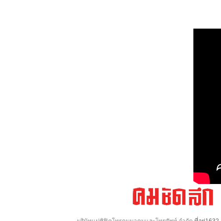
บริษัทแปซิฟิคโทรคมนาคมและโทรศัพท์ จำกัด
ที่อยู่16