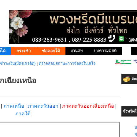
ไม้
กระเช้า
ช่อดอกไม้
งานศพ
บทความมีสติ
ชำระเงิน(บัตรเครดิต)
|
ตรวจสอบสถานะการจัดส่งใบเสร็จ
เฉียงเหนือ
ตะก
ง
|
ภาคเหนือ
|
ภาคตะวันออก
|
ภาคตะวันออกเฉียงเหนือ
|
จังหวัด
ภาคใต้
น
บุ