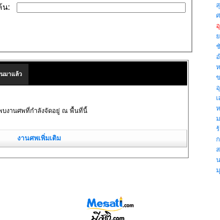
สุ
้น:
ศ
อ
ย
ชั
อ
ห
านมาแล้ว
ข
อ
เ
ห
พบงานศพที่กำลังจัดอยู่ ณ พื้นที่นี้
ม
ร้
งานศพเพิ่มเติม
กา
ส
น
ม