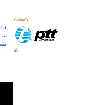
ม
เว็บในเครือ
มีสติ
งานศพ
านศพ
ป