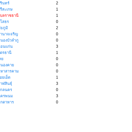
รินทร์
2
รีสะเกษ
1
ุบลราชธานี
1
โสธร
0
ยภูมิ
2
ำนาจเจริญ
0
นองบัวลำภู
0
อนแก่น
3
ุดรธานี
1
ลย
0
นองคาย
0
หาสารคาม
0
อยเอ็ด
1
ฬสินธุ์
3
กลนคร
0
ครพนม
3
ุกดาหาร
0