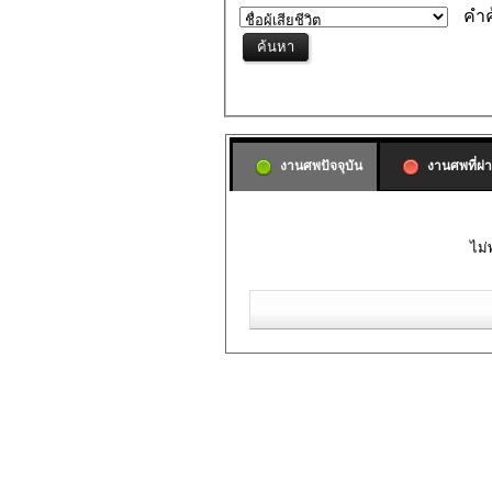
คำค
งานศพปัจจุบัน
งานศพที่ผ่
ไม่