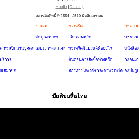
Mobile
|
Desktop
สงวนลิขสิทธิ์ © 2554 - 2569 มีสติดอทคอม
งานศพ
พวงหรีด
บทควา
ข้อมูลงานศพ
เลือกพวงหรีด
บทความ
วามเป็นส่วนบุคคล
ลงประกาศงานศพ
พวงหรีดมีแบรนด์คืออะไร
หนังสือ
บริการ
ขั้นตอนการสั่งซื้อพวงหรีด
กลอนง
ป็นสมาชิก
ช่องทางและวิธีชำระค่าพวงหรีด
อัลบั้มรู
มีสติบนสื่อไทย