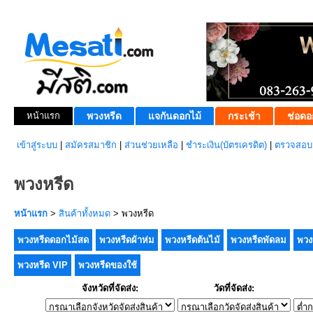
หน้าแรก
พวงหรีด
แจกันดอกไม้
กระเช้า
ช่อดอ
เข้าสู่ระบบ
|
สมัครสมาชิก
|
ส่วนช่วยเหลือ
|
ชำระเงิน(บัตรเครดิต)
|
ตรวจสอบส
พวงหรีด
หน้าแรก
>
สินค้าทั้งหมด
> พวงหรีด
พวงหรีดดอกไม้สด
พวงหรีดผ้าห่ม
พวงหรีดต้นไม้
พวงหรีดพัดลม
พวง
พวงหรีด VIP
พวงหรีดของใช้
จังหวัดที่จัดส่ง:
วัดที่จัดส่ง: