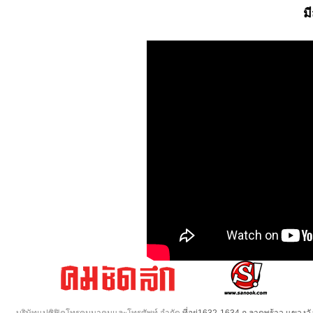
ม
บริษัทแปซิฟิคโทรคมนาคมและโทรศัพท์ จำกัด
ที่อยู่1632-1634 ถ.ลาดพร้าว แขวง