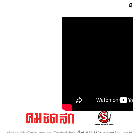
ม
บริษัทแปซิฟิคโทรคมนาคมและโทรศัพท์ จำกัด
ที่อยู่1632-1634 ถ.ลาดพร้าว แขวง