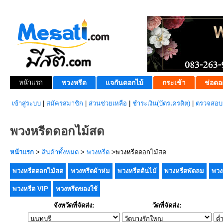
หน้าแรก
พวงหรีด
แจกันดอกไม้
กระเช้า
ช่อดอ
เข้าสู่ระบบ
|
สมัครสมาชิก
|
ส่วนช่วยเหลือ
|
ชำระเงิน(บัตรเครดิต)
|
ตรวจสอบส
พวงหรีดดอกไม้สด
หน้าแรก
>
สินค้าทั้งหมด
>
พวงหรีด
>พวงหรีดดอกไม้สด
พวงหรีดดอกไม้สด
พวงหรีดผ้าห่ม
พวงหรีดต้นไม้
พวงหรีดพัดลม
พวง
พวงหรีด VIP
พวงหรีดของใช้
จังหวัดที่จัดส่ง:
วัดที่จัดส่ง: